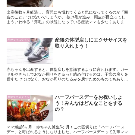
出産後数ヶ月経過し、育児にも慣れてくると気になってくるのが「頭
皮のこと」ではないでしょうか。 抜け毛が進み、頭皮が目立ってし
まういわゆる「薄毛」の状態になっている産後ママも少なくありませ
ん。 もちろん薄毛の状態は、ママの体が安定することで解消します
ので安心してくださいね。 ここでは、なぜ薄毛になるのかその実態
の解説と、薄毛の状態を脱却するための育毛ローションのおすすめ
産後の体型戻しにエクササイズを
産後ママスタイル
取り入れよう！
赤ちゃんを出産すると、体型戻しを意識するように言われます。ガー
ドルやさらしでおなか周りをぎゅっと締め付けるのは、子宮の戻りを
促すだけではなく、おなか周りのたるみを戻すためのものでもありま
す。産後6ヶ月までに妊娠前の状態に戻そうといわれていま...
ハーフバースデーをお祝いしよ
産後ママスタイル
う！みんなはどんなことをする
の？
ママ爆誕6ヶ月！赤ちゃん誕生6ヶ月！この区切りは「ハーフバース
デー」と呼ばれるようになりました。ハーフバースデーって先輩ママ