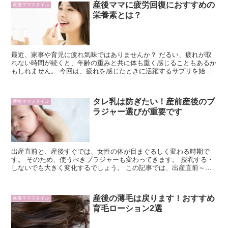
産後ママに疲労回復におすすめの
産後ママスタイル
栄養素とは？
最近、家事や育児に疲れ気味ではありませんか？ だるい、疲れが取
れない時間が続くと、年齢の重みと共に体も重く感じることもあるか
もしれません。 今回は、疲れを感じたときに活躍するサプリを始
め、疲労回復に役立つ方法を紹介していきます。 サプリを選ぶとき
のポイントや注意点も解説するので、疲れを感じる方はぜひ参考にし
てください。
タレ乳は防ぎたい！産前産後のブ
産後ママスタイル
ラジャー選びが重要です
出産直前と、産後すぐでは、女性の体が目まぐるしく変わる時期で
す。 そのため、使うべきブラジャーも変わってきます。 授乳する・
しないでも大きく変化するでしょう。 この記事では、出産直前～産
後に関するブラジャー選びを紹介します。
産後の薄毛は戻ります！おすすめ
産後ママスタイル
育毛ローション2選