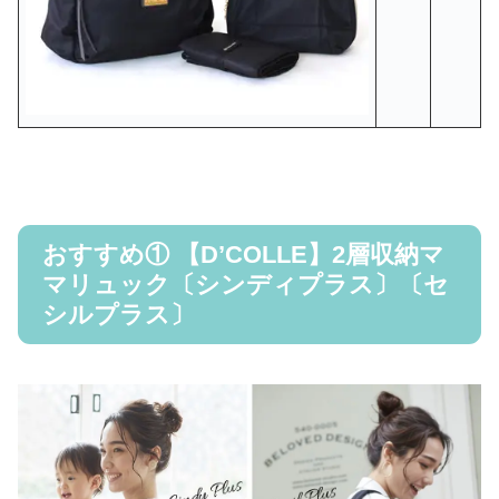
おすすめ① 【D’COLLE】2層収納マ
マリュック〔シンディプラス〕〔セ
シルプラス〕