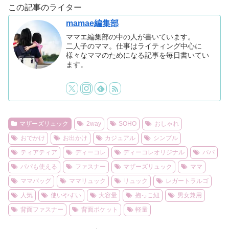
この記事のライター
mamae編集部
ママエ編集部の中の人が書いています。
二人子のママ。仕事はライティング中心に
様々なママのためになる記事を毎日書いてい
ます。
マザーズリュック
2way
SOHO
おしゃれ
おでかけ
お出かけ
カジュアル
シンプル
ティアティア
ディーコレ
ディーコレオリジナル
パパ
パパも使える
ファスナー
マザーズリュック
ママ
ママバッグ
ママリュック
リュック
レガートラルゴ
人気
使いやすい
大容量
抱っこ紐
男女兼用
背面ファスナー
背面ポケット
軽量