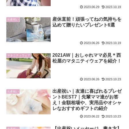
2023.06.29
2023.10.19
産休直前！頑張ってねの気持ちを
出産祝い
込めて贈りたいプレゼント6選
2023.06.26
2023.10.19
2021AW｜おしゃれママ必見＊西
マタニティウェア
松屋のマタニティウェアを紹介！
2023.06.26
2023.10.23
出産祝い｜友達に喜ばれるプレゼ
出産祝い
ントBEST7｜先輩ママ達がお答
え！金額相場や、実用品やオシャ
レなおすすめギフトの紹介
2023.06.22
2023.10.23
【出産祝いメッセージ、書き方】
出産祝い