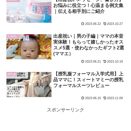
お悩みに役立つ！心温まる例文集
｜伝える相手別にご紹介
2023.06.22
2023.10.27
出産祝い｜男の子編｜ママの本音
出産祝い
実体験！もらって嬉しかったオス
スメ5選・使わなかったギフト2選
(ママエ）
2023.06.21
2023.10.19
【授乳服フォーマル入学式用】上
授乳服
品ママに！スィートマミーの授乳
フォーマルスーツレビュー
2023.06.15
2023.11.09
スポンサーリンク