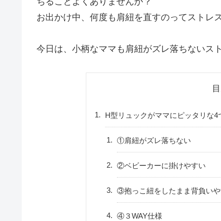
ちることよくありませんか？
お出かけ中、何度も肩紐を直すのってストレ
今日は、小柄なママも肩紐がズレ落ちないス
目
H型リュックがママにピッタリな4
①肩紐がズレ落ちない
②ベビーカーに掛けやすい
③抱っこ紐をしたまま背負いや
④３WAY仕様