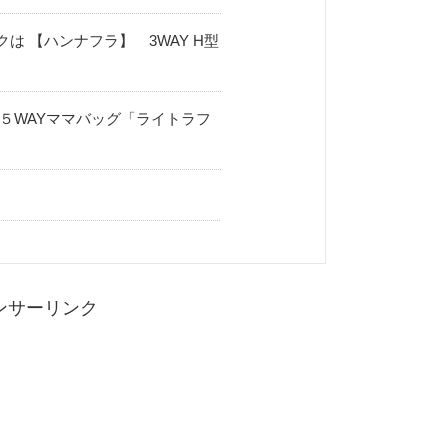
は 【ハンナフラ】 3WAY H型
５WAYママバッグ「ライトラフ
ンサーリンク