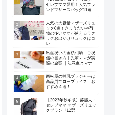
セレブママ愛用！人気ブラ
ンドマザーズバッグ11選
人気の大容量マザーズリュ
ック8選！きょうだいや荷
物の多いママが使えるラク
ラクお出かけリュックはコ
レ！
出産祝いの金額相場 ご祝
儀の書き方｜先輩ママが実
際の金額 ｜注意点とマナー
西松屋の授乳ブラジャーは
高品質でロープライス！お
すすめ４選！
【2023年秋冬版】芸能人・
セレブママ マザーズリュッ
クブランド12選