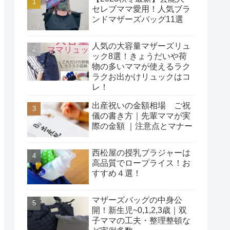
セレブママ愛用！人気ブラ
ンドマザーズバッグ11選
人気の大容量マザーズリュ
ック8選！きょうだいや荷
物の多いママが使えるラク
ラクお出かけリュックはコ
レ！
出産祝いの金額相場 ご祝
儀の書き方｜先輩ママが実
際の金額 ｜注意点とマナー
西松屋の授乳ブラジャーは
高品質でロープライス！お
すすめ４選！
マザーズバッグの中身公
開！新生児~0,1,2,3歳｜双
子ママの工夫・整理整頓な