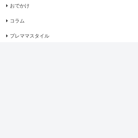
おでかけ
コラム
プレママスタイル
ベビー服、グッズ
マザーズバッグ
マザーズリュック
マタニティウェア
ママコート・アウター
出産準備