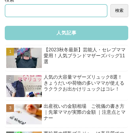
検索
人気記事
【2023秋冬最新】芸能人・セレブママ
愛用！人気ブランドマザーズバッグ11
選
人気の大容量マザーズリュック8選！
きょうだいや荷物の多いママが使える
ラクラクお出かけリュックはコレ！
出産祝いの金額相場 ご祝儀の書き方
｜先輩ママが実際の金額 ｜注意点とマ
ナー