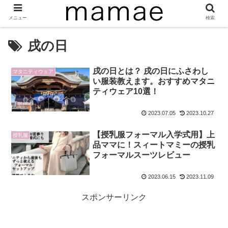
メニュー
検索
戌の日
戌の日とは？ 戌の日にふさわし
マタニティウェア
い服装教えます。おすすめマタニ
ティウェア10選！
2023.07.05
2023.10.27
【授乳服フォーマル入学式用】上
授乳服
品ママに！スィートマミーの授乳
フォーマルスーツレビュー
2023.06.15
2023.11.09
スポンサーリンク