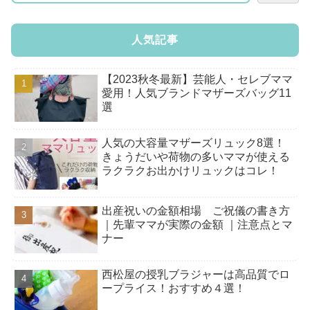
人気記事
【2023秋冬最新】芸能人・セレブママ
愛用！人気ブランドマザーズバッグ11
選
人気の大容量マザーズリュック8選！
きょうだいや荷物の多いママが使える
ラクラクお出かけリュックはコレ！
出産祝いの金額相場 ご祝儀の書き方
｜先輩ママが実際の金額 ｜注意点とマ
ナー
西松屋の授乳ブラジャーは高品質でロ
ープライス！おすすめ４選！