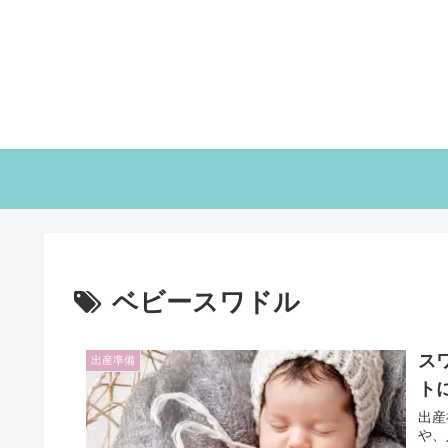
ベビースワドル
ス
出産準備
ト
出産
や、