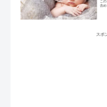
この
含め
スポ