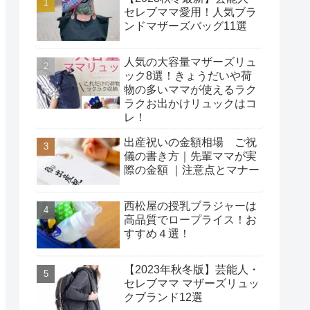
セレブママ愛用！人気ブラ
ンドマザーズバッグ11選
人気の大容量マザーズリュ
ック8選！きょうだいや荷
物の多いママが使えるラク
ラクお出かけリュックはコ
レ！
出産祝いの金額相場 ご祝
儀の書き方｜先輩ママが実
際の金額 ｜注意点とマナー
西松屋の授乳ブラジャーは
高品質でロープライス！お
すすめ４選！
【2023年秋冬版】芸能人・
セレブママ マザーズリュッ
クブランド12選