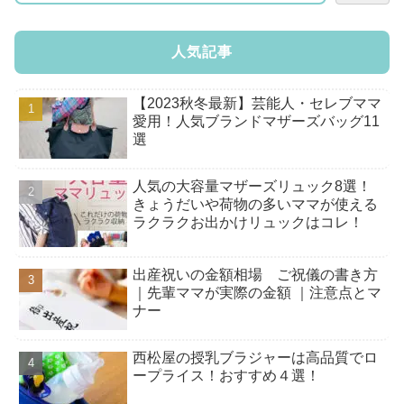
人気記事
【2023秋冬最新】芸能人・セレブママ
愛用！人気ブランドマザーズバッグ11
選
人気の大容量マザーズリュック8選！
きょうだいや荷物の多いママが使える
ラクラクお出かけリュックはコレ！
出産祝いの金額相場 ご祝儀の書き方
｜先輩ママが実際の金額 ｜注意点とマ
ナー
西松屋の授乳ブラジャーは高品質でロ
ープライス！おすすめ４選！