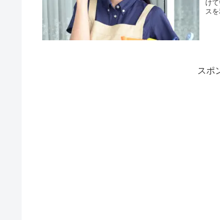
けて
スを
スポ