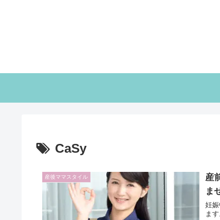
CaSy
産
産後ママスタイル
ま
妊娠
ます