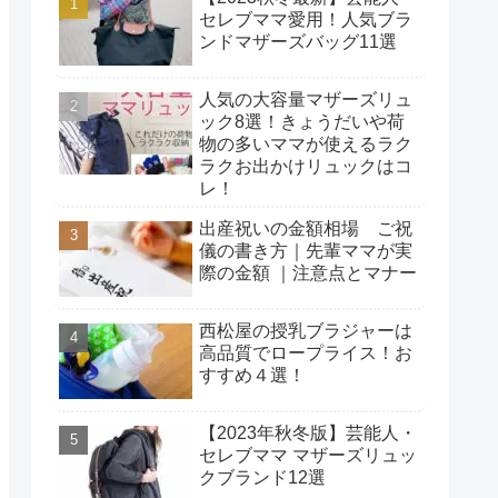
セレブママ愛用！人気ブラ
ンドマザーズバッグ11選
人気の大容量マザーズリュ
ック8選！きょうだいや荷
物の多いママが使えるラク
ラクお出かけリュックはコ
レ！
出産祝いの金額相場 ご祝
儀の書き方｜先輩ママが実
際の金額 ｜注意点とマナー
西松屋の授乳ブラジャーは
高品質でロープライス！お
すすめ４選！
【2023年秋冬版】芸能人・
セレブママ マザーズリュッ
クブランド12選