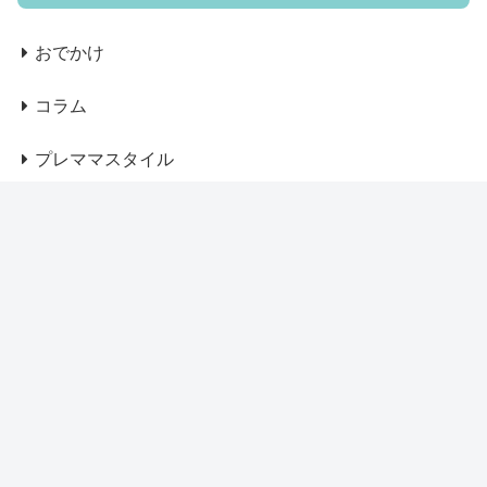
おでかけ
コラム
プレママスタイル
ベビー服、グッズ
マザーズバッグ
マザーズリュック
マタニティウェア
ママコート・アウター
出産準備