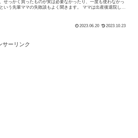
、せっかく買ったものが実は必要なかったり、一度も使わなかっ
という先輩ママの失敗談もよく聞きます。 ママは出産後退院して
、はじめての検診が終わるまでの新生児期である1ヶ月間は外出を
なければならないため、赤ちゃんのグッズを買いに行く時間取る
難しいものです。 赤ちゃんとお出かけできるようになってから、
2023.06.20
2023.10.23
のグッズを揃えても遅くないので、ここでは、退院後新生児期に
限必要なものに限定して紹介します！
ンサーリンク