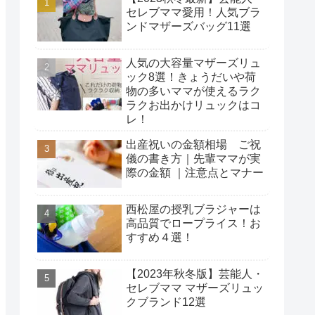
セレブママ愛用！人気ブラ
ンドマザーズバッグ11選
人気の大容量マザーズリュ
ック8選！きょうだいや荷
物の多いママが使えるラク
ラクお出かけリュックはコ
レ！
出産祝いの金額相場 ご祝
儀の書き方｜先輩ママが実
際の金額 ｜注意点とマナー
西松屋の授乳ブラジャーは
高品質でロープライス！お
すすめ４選！
【2023年秋冬版】芸能人・
セレブママ マザーズリュッ
クブランド12選