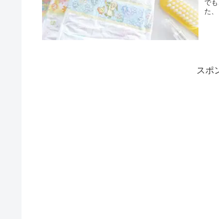
でも
た、
から
控え
のも
ほか
最低
スポ