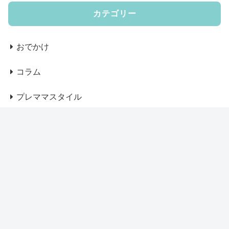
カテゴリー
おでかけ
コラム
プレママスタイル
ベビー服、グッズ
マザーズバッグ
マザーズリュック
マタニティウェア
ママコート・アウター