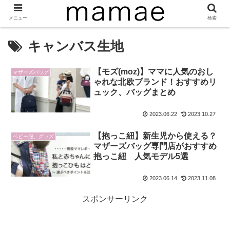
メニュー
検索
キャンバス生地
【モズ(moz)】ママに人気のおし
マザーズバッグ
ゃれな北欧ブランド！おすすめリ
ュック、バッグまとめ
2023.06.22
2023.10.27
【抱っこ紐】新生児から使える？
ベビー服、グッズ
マザーズバッグ専門店がおすすめ
抱っこ紐 人気モデル5選
2023.06.14
2023.11.08
スポンサーリンク